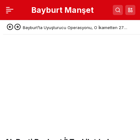
Bayburt Manşet
Bayburt’ta Uyuşturucu Operasyonu, O İkametten 27
Kök Hint Keneviri Çıktı