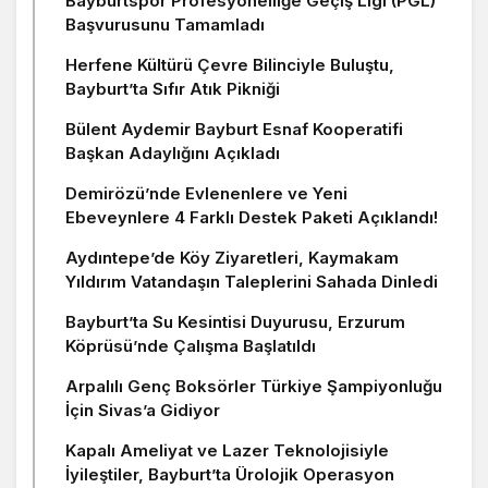
Bayburtspor Profesyonelliğe Geçiş Ligi (PGL)
Başvurusunu Tamamladı
Herfene Kültürü Çevre Bilinciyle Buluştu,
Bayburt’ta Sıfır Atık Pikniği
Bülent Aydemir Bayburt Esnaf Kooperatifi
Başkan Adaylığını Açıkladı
Demirözü’nde Evlenenlere ve Yeni
Ebeveynlere 4 Farklı Destek Paketi Açıklandı!
Aydıntepe’de Köy Ziyaretleri, Kaymakam
Yıldırım Vatandaşın Taleplerini Sahada Dinledi
Bayburt’ta Su Kesintisi Duyurusu, Erzurum
Köprüsü’nde Çalışma Başlatıldı
Arpalılı Genç Boksörler Türkiye Şampiyonluğu
İçin Sivas’a Gidiyor
Kapalı Ameliyat ve Lazer Teknolojisiyle
İyileştiler, Bayburt’ta Ürolojik Operasyon