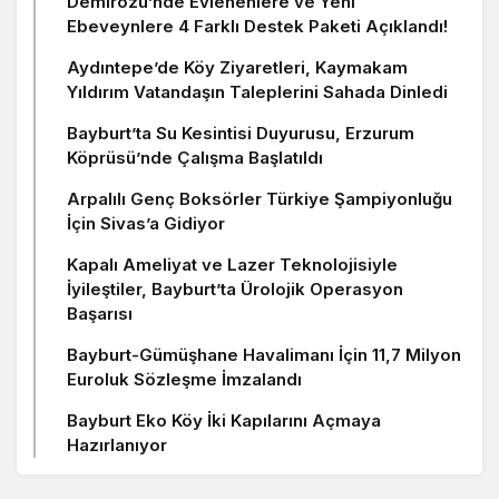
Demirözü’nde Evlenenlere ve Yeni
Ebeveynlere 4 Farklı Destek Paketi Açıklandı!
Aydıntepe’de Köy Ziyaretleri, Kaymakam
Yıldırım Vatandaşın Taleplerini Sahada Dinledi
Bayburt’ta Su Kesintisi Duyurusu, Erzurum
Köprüsü’nde Çalışma Başlatıldı
Arpalılı Genç Boksörler Türkiye Şampiyonluğu
İçin Sivas’a Gidiyor
Kapalı Ameliyat ve Lazer Teknolojisiyle
İyileştiler, Bayburt’ta Ürolojik Operasyon
Başarısı
Bayburt-Gümüşhane Havalimanı İçin 11,7 Milyon
Euroluk Sözleşme İmzalandı
Bayburt Eko Köy İki Kapılarını Açmaya
Hazırlanıyor