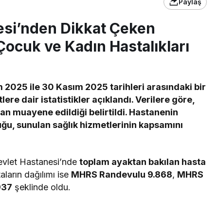
Paylaş
esi’nden Dikkat Çeken
 Çocuk ve Kadın Hastalıkları
 2025 ile 30 Kasım 2025 tarihleri arasındaki bir
re dair istatistikler açıklandı. Verilere göre,
n muayene edildiği belirtildi. Hastanenin
uğu, sunulan sağlık hizmetlerinin kapsamını
Devlet Hastanesi’nde
toplam ayaktan bakılan hasta
aların dağılımı ise
MHRS Randevulu 9.868
,
MHRS
937
şeklinde oldu.