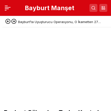
Bayburt Manşet
Bayburt’ta Uyuşturucu Operasyonu, O İkametten 27
Kök Hint Keneviri Çıktı