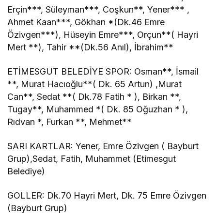
Erçin***, Süleyman***, Coşkun**, Yener*** ,
Ahmet Kaan***, Gökhan *(Dk.46 Emre
Özivgen***), Hüseyin Emre***, Orçun**( Hayri
Mert **), Tahir **(Dk.56 Anıl), İbrahim**
ETİMESGUT BELEDİYE SPOR: Osman**, İsmail
**, Murat Hacıoğlu**( Dk. 65 Artun) ,Murat
Can**, Sedat **( Dk.78 Fatih * ), Birkan **,
Tugay**, Muhammed *( Dk. 85 Oğuzhan * ),
Rıdvan *, Furkan **, Mehmet**
SARI KARTLAR: Yener, Emre Özivgen ( Bayburt
Grup),Sedat, Fatih, Muhammet (Etimesgut
Belediye)
GOLLER: Dk.70 Hayri Mert, Dk. 75 Emre Özivgen
(Bayburt Grup)