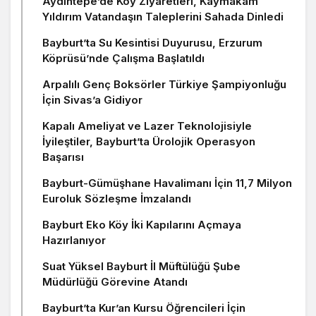
Aydıntepe’de Köy Ziyaretleri, Kaymakam
Yıldırım Vatandaşın Taleplerini Sahada Dinledi
Bayburt’ta Su Kesintisi Duyurusu, Erzurum
Köprüsü’nde Çalışma Başlatıldı
Arpalılı Genç Boksörler Türkiye Şampiyonluğu
İçin Sivas’a Gidiyor
Kapalı Ameliyat ve Lazer Teknolojisiyle
İyileştiler, Bayburt’ta Ürolojik Operasyon
Başarısı
Bayburt-Gümüşhane Havalimanı İçin 11,7 Milyon
Euroluk Sözleşme İmzalandı
Bayburt Eko Köy İki Kapılarını Açmaya
Hazırlanıyor
Suat Yüksel Bayburt İl Müftülüğü Şube
Müdürlüğü Görevine Atandı
Bayburt’ta Kur’an Kursu Öğrencileri İçin