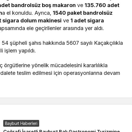
adet bandrolsüz boş makaron
ve
135.760 adet
n
a el konuldu. Ayrıca,
1540 paket bandrolsüz
t sigara dolum makinesi
ve
1 adet sigara
samında ele geçirilenler arasında yer aldı.
54 şüpheli şahıs hakkında 5607 sayılı Kaçakçılıkla
işlem yapıldı.
örgütlerine yönelik mücadelesini kararlılıkla
adalete teslim edilmesi için operasyonlarına devam
Bayburt Haberleri
Coğrafi İşaretli Bayburt Balı Gastronomi Turizmine