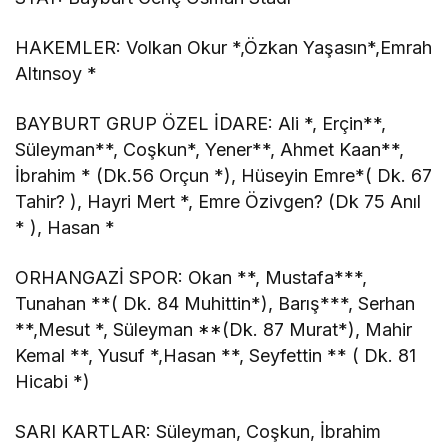
HAKEMLER: Volkan Okur *,Özkan Yaşasın*,Emrah
Altınsoy *
BAYBURT GRUP ÖZEL İDARE: Ali *, Erçin**,
Süleyman**, Coşkun*, Yener**, Ahmet Kaan**,
İbrahim * (Dk.56 Orçun *), Hüseyin Emre*( Dk. 67
Tahir? ), Hayri Mert *, Emre Özivgen? (Dk 75 Anıl
* ), Hasan *
ORHANGAZİ SPOR: Okan **, Mustafa***,
Tunahan **( Dk. 84 Muhittin*), Barış***, Serhan
**,Mesut *, Süleyman **(Dk. 87 Murat*), Mahir
Kemal **, Yusuf *,Hasan **, Seyfettin ** ( Dk. 81
Hicabi *)
SARI KARTLAR: Süleyman, Coşkun, İbrahim