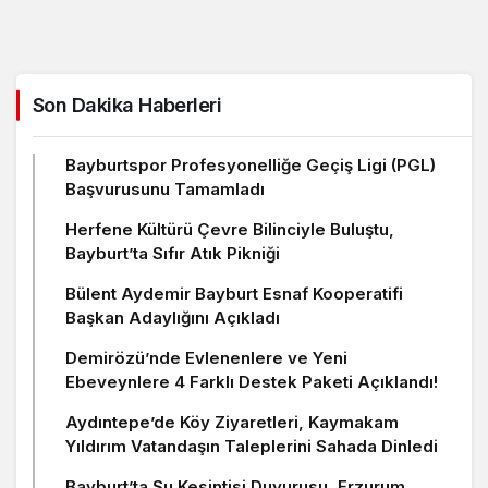
Son Dakika Haberleri
Bayburtspor Profesyonelliğe Geçiş Ligi (PGL)
Başvurusunu Tamamladı
Herfene Kültürü Çevre Bilinciyle Buluştu,
Bayburt’ta Sıfır Atık Pikniği
Bülent Aydemir Bayburt Esnaf Kooperatifi
Başkan Adaylığını Açıkladı
Demirözü’nde Evlenenlere ve Yeni
Ebeveynlere 4 Farklı Destek Paketi Açıklandı!
Aydıntepe’de Köy Ziyaretleri, Kaymakam
Yıldırım Vatandaşın Taleplerini Sahada Dinledi
Bayburt’ta Su Kesintisi Duyurusu, Erzurum