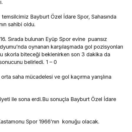
ı.
 temsilcimiz Bayburt Özel İdare Spor, Sahasında
ın sahibi oldu.
a 16. Sırada bulunan Eyüp Spor evine puansız
adyumu’nda oynanan karşılaşmada gol pozisyonları
u skorla biteceği beklenirken son 3 dakika da
sonucunu belirledi. 1 – 0
orta saha mücadelesi ve gol kaçırma yarışlına
yeti ile sona erdi.Bu sonuçla Bayburt Özel İdare
Kastamonu Spor 1966’nın konuğu olacak.