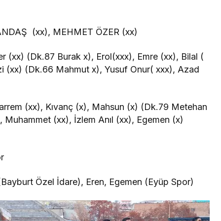
CANDAŞ (xx), MEHMET ÖZER (xx)
xx) (Dk.87 Burak x), Erol(xxx), Emre (xx), Bilal (
zi (xx) (Dk.66 Mahmut x), Yusuf Onur( xxx), Azad
arrem (xx), Kıvanç (x), Mahsun (x) (Dk.79 Metehan
), Muhammet (xx), İzlem Anıl (xx), Egemen (x)
r
ayburt Özel İdare), Eren, Egemen (Eyüp Spor)