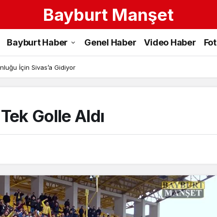
Bayburt Manşet
Bayburt Haber
Genel Haber
Video Haber
Fo
luğu İçin Sivas’a Gidiyor
Tek Golle Aldı