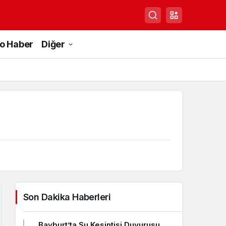
to Haber
Diğer
Son Dakika Haberleri
Bayburt’ta Su Kesintisi Duyurusu,