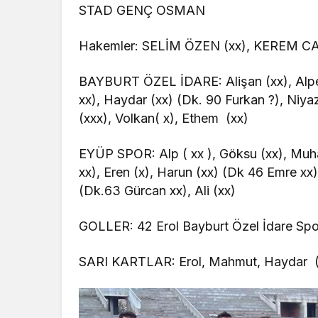
STAD GENÇ OSMAN
Hakemler: SELİM ÖZEN (xx), KEREM 
BAYBURT ÖZEL İDARE: Alişan (xx), Alper (
xx), Haydar (xx) (Dk. 90 Furkan ?), Niya
(xxx), Volkan( x), Ethem (xx)
EYÜP SPOR: Alp ( xx ), Göksu (xx), Muh
xx), Eren (x), Harun (xx) (Dk 46 Emre xx
(Dk.63 Gürcan xx), Ali (xx)
GOLLER: 42 Erol Bayburt Özel İdare Spo
SARI KARTLAR: Erol, Mahmut, Haydar (B