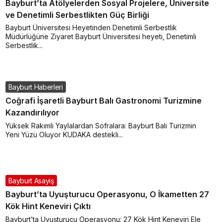
Bayburt’ta Atölyelerden Sosyal Projelere, Üniversite
ve Denetimli Serbestlikten Güç Birliği
Bayburt Üniversitesi Heyetinden Denetimli Serbestlik
Müdürlüğüne Ziyaret Bayburt Üniversitesi heyeti, Denetimli
Serbestlik...
Bayburt Haberleri
Coğrafi İşaretli Bayburt Balı Gastronomi Turizmine
Kazandırılıyor
Yüksek Rakımlı Yaylalardan Sofralara: Bayburt Balı Turizmin
Yeni Yüzü Oluyor KUDAKA destekli...
Bayburt Asayiş
Bayburt’ta Uyuşturucu Operasyonu, O İkametten 27
Kök Hint Keneviri Çıktı
Bayburt’ta Uyuşturucu Operasyonu: 27 Kök Hint Keneviri Ele