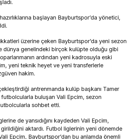
ladı.
hazırlıklarına başlayan Bayburtspor’da yönetici,
ldi.
dikkatleri üzerine çeken Bayburtspor’da yeni sezon
le dünya genelindeki birçok kulüpte olduğu gibi
 toparlanmanın ardından yeni kadrosuyla eski
m, yeni teknik heyet ve yeni transferlerle
zgüven hakim.
kleştirdiği antrenmanda kulüp başkanı Tamer
 futbolcularla buluşan Vali Epcim, sezon
 futbolcularla sohbet etti.
glerine de yansıdığını kaydeden Vali Epcim,
irildiğini aktardı. Futbol liglerinin yeni dönemde
 Vali Epcim, Bayburtspor’dan bu anlamda önemli