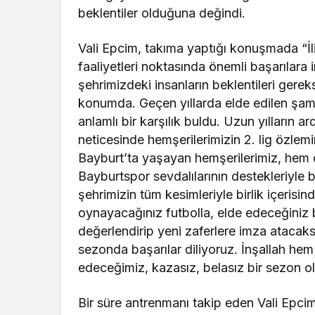
beklentiler olduğuna değindi.
Vali Epcim, takıma yaptığı konuşmada “İl
faaliyetleri noktasında önemli başarılara
şehrimizdeki insanların beklentileri gereks
konumda. Geçen yıllarda elde edilen şamp
anlamlı bir karşılık buldu. Uzun yılların 
neticesinde hemşerilerimizin 2. lig özlem
Bayburt’ta yaşayan hemşerilerimiz, hem d
Bayburtspor sevdalılarının destekleriyle 
şehrimizin tüm kesimleriyle birlik içerisin
oynayacağınız futbolla, elde edeceğiniz b
değerlendirip yeni zaferlere imza atacaksı
sezonda başarılar diliyoruz. İnşallah hem 
edeceğimiz, kazasız, belasız bir sezon o
Bir süre antrenmanı takip eden Vali Epcim,