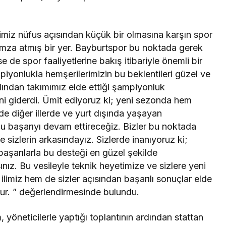
imiz nüfus açısından küçük bir olmasına karşın spor
 imza atmış bir yer. Bayburtspor bu noktada gerek
e de spor faaliyetlerine bakış itibariyle önemli bir
iyonlukla hemşerilerimizin bu beklentileri güzel ve
ardından takımımız elde ettiği şampiyonluk
ini giderdi. Ümit ediyoruz ki; yeni sezonda hem
e diğer illerde ve yurt dışında yaşayan
bu başarıyı devam ettireceğiz. Bizler bu noktada
de sizlerin arkasındayız. Sizlerde inanıyoruz ki;
aşarılarla bu desteği en güzel şekilde
nız. Bu vesileyle teknik heyetimize ve sizlere yeni
ilimiz hem de sizler açısından başarılı sonuçlar elde
lur. ” değerlendirmesinde bulundu.
 yöneticilerle yaptığı toplantının ardından stattan