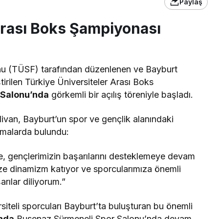
Paylaş
Arası Boks Şampiyonası
onu (TÜSF) tarafından düzenlenen ve Bayburt
tirilen Türkiye Üniversiteler Arası Boks
 Salonu’nda
görkemli bir açılış töreniyle başladı.
ivan, Bayburt’un spor ve gençlik alanındaki
amalarda bulundu:
e, gençlerimizin başarılarını desteklemeye devam
ze dinamizm katıyor ve sporcularımıza önemli
rılar diliyorum.”
rsiteli sporcuları Bayburt’ta buluşturan bu önemli
ında
Busenaz Sürmeneli Spor Salonu’nda devam