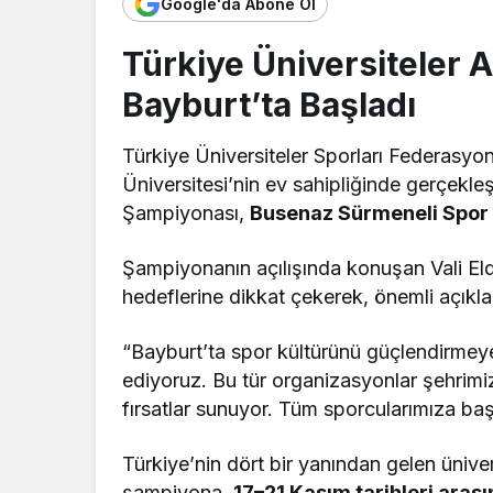
Google'da Abone Ol
Türkiye Üniversiteler 
Bayburt’ta Başladı
Türkiye Üniversiteler Sporları Federasy
Üniversitesi’nin ev sahipliğinde gerçekleş
Şampiyonası,
Busenaz Sürmeneli Spor
Şampiyonanın açılışında konuşan Vali Eld
hedeflerine dikkat çekerek, önemli açıkl
“Bayburt’ta spor kültürünü güçlendirmey
ediyoruz. Bu tür organizasyonlar şehrimi
fırsatlar sunuyor. Tüm sporcularımıza başa
Türkiye’nin dört bir yanından gelen ünive
şampiyona,
17–21 Kasım tarihleri aras