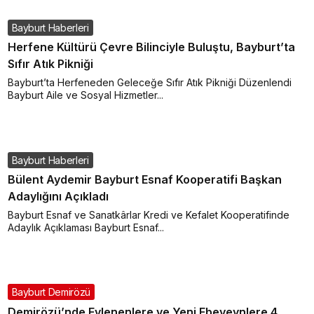
Bayburt Haberleri
Herfene Kültürü Çevre Bilinciyle Buluştu, Bayburt’ta
Sıfır Atık Pikniği
Bayburt’ta Herfeneden Geleceğe Sıfır Atık Pikniği Düzenlendi
Bayburt Aile ve Sosyal Hizmetler...
Bayburt Haberleri
Bülent Aydemir Bayburt Esnaf Kooperatifi Başkan
Adaylığını Açıkladı
Bayburt Esnaf ve Sanatkârlar Kredi ve Kefalet Kooperatifinde
Adaylık Açıklaması Bayburt Esnaf...
Bayburt Demirözü
Demirözü’nde Evlenenlere ve Yeni Ebeveynlere 4