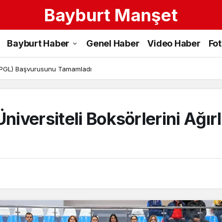
Bayburt Manşet
Bayburt Haber
Genel Haber
Video Haber
Fo
 (PGL) Başvurusunu Tamamladı
Üniversiteli Boksörlerini Ağır