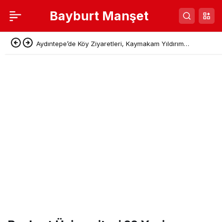
Bayburt Manşet
Aydıntepe’de Köy Ziyaretleri, Kaymakam Yıldırım
Vatandaşın Taleplerini Sahada Dinledi