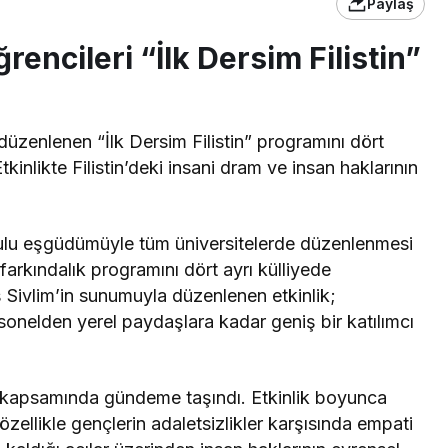
Paylaş
encileri “İlk Dersim Filistin”
zenlenen “İlk Dersim Filistin” programını dört
tkinlikte Filistin’deki insani dram ve insan haklarının
ulu eşgüdümüyle tüm üniversitelerde düzenlenmesi
lı farkındalık programını dört ayrı külliyede
 Sivlim’in sunumuyla düzenlenen etkinlik;
sonelden yerel paydaşlara kadar geniş bir katılımcı
m kapsamında gündeme taşındı. Etkinlik boyunca
özellikle gençlerin adaletsizlikler karşısında empati