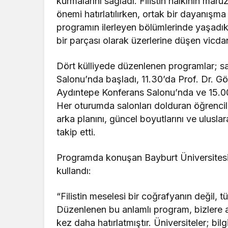
kurmalarını sağladı. Filistin halkının maru
önemi hatırlatılırken, ortak bir dayanışma b
programın ilerleyen bölümlerinde yaşadıkla
bir parçası olarak üzerlerine düşen vicda
Dört külliyede düzenlenen programlar; s
Salonu’nda başladı, 11.30’da Prof. Dr. 
Aydıntepe Konferans Salonu’nda ve 15.0
Her oturumda salonları dolduran öğrencile
arka planını, güncel boyutlarını ve ulusla
takip etti.
Programda konuşan Bayburt Üniversitesi 
kullandı:
“Filistin meselesi bir coğrafyanın değil, t
Düzenlenen bu anlamlı program, bizlere a
kez daha hatırlatmıştır. Üniversiteler; bilg