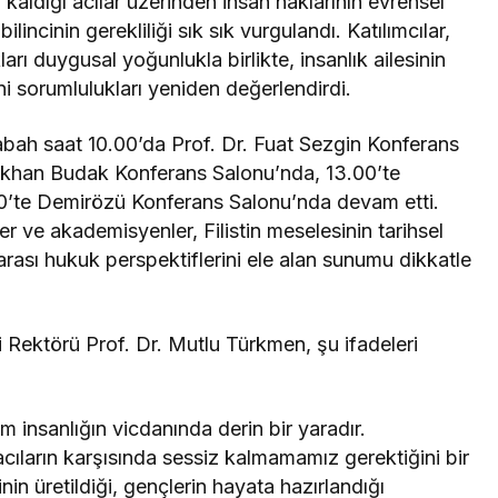
z kaldığı acılar üzerinden insan haklarının evrensel
ilincinin gerekliliği sık sık vurgulandı. Katılımcılar,
rı duygusal yoğunlukla birlikte, insanlık ailesinin
ni sorumlulukları yeniden değerlendirdi.
abah saat 10.00’da Prof. Dr. Fuat Sezgin Konferans
Gökhan Budak Konferans Salonu’nda, 13.00’te
0’te Demirözü Konferans Salonu’nda devam etti.
r ve akademisyenler, Filistin meselesinin tarihsel
rarası hukuk perspektiflerini ele alan sunumu dikkatle
Rektörü Prof. Dr. Mutlu Türkmen, şu ifadeleri
üm insanlığın vicdanında derin bir yaradır.
cıların karşısında sessiz kalmamamız gerektiğini bir
inin üretildiği, gençlerin hayata hazırlandığı