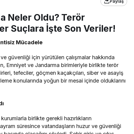
Paylaş
a Neler Oldu? Terör
r Suçlara İşte Son Veriler!
intisiz Mücadele
 ve güvenliği için yürütülen çalışmalar hakkında
n, Emniyet ve Jandarma birimleriyle birlikte terör
irleri, tefeciler, göçmen kaçakçıları, siber ve asayiş
önleme konularında yoğun bir mesai içinde olduklarını
dı
umlarla birlikte gerekli hazırlıkların
bayram süresince vatandaşların huzur ve güvenliği
 başında olacağını söyledi. Şehir giriş ve çıkış