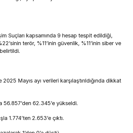
işim Suçları kapsamında 9 hesap tespit edildiği,
2’sinin terör, %11’inin güvenlik, %11’inin siber ve
lirtildi.
 2025 Mayıs ayı verileri karşılaştırıldığında dikkat
la 56.857’den 62.345’e yükseldi.
la 1.774’ten 2.653’e çıktı.
azalarak 1’den 0’a düştü.