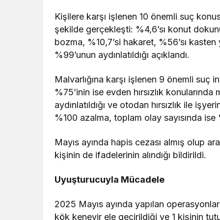
Kişilere karşı işlenen 10 önemli suç konu
şekilde gerçekleşti: %4,6’sı konut dokunul
bozma, %10,7’si hakaret, %56’sı kasten y
%99’unun aydınlatıldığı açıklandı.
Malvarlığına karşı işlenen 9 önemli suç in
%75’inin ise evden hırsızlık konularında m
aydınlatıldığı ve otodan hırsızlık ile işy
%100 azalma, toplam olay sayısında ise
Mayıs ayında hapis cezası almış olup aran
kişinin de ifadelerinin alındığı bildirildi.
Uyuşturucuyla Mücadele
2025 Mayıs ayında yapılan operasyonlar
kök kenevir ele geçirildiği ve 1 kişinin t