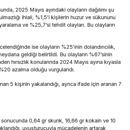
sunda, 2025 Mayıs ayındaki olayların dağılımı şu
mazlığı ihlali, %1,5’i kişilerin huzur ve sükununu
aralama ve %25,7’si tehdit olayları. Bu olayların
celendiğinde ise olayların %25’inin dolandırıcılık,
eydana geldiği belirtildi. Bu olayların %67’sinin
erinden hırsızlık konularında 2024 Mayıs ayına kıyasla
 %20 azalma olduğu vurgulandı.
an 5 kişinin yakalandığı, ayrıca ifade için aranan 7
 sonucunda 0,64 gr skunk, 16,66 gr kokain ve 10
utuklandığı, uyuşturucuyla mücadelenin artarak