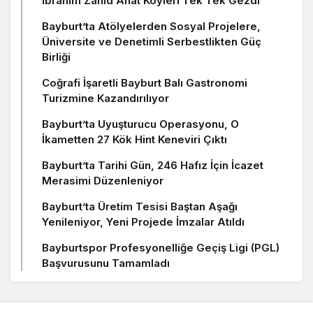
İbrahim Zahid Ahat Köyleri Tek Tek Gezdi
Bayburt’ta Atölyelerden Sosyal Projelere,
Üniversite ve Denetimli Serbestlikten Güç
Birliği
Coğrafi İşaretli Bayburt Balı Gastronomi
Turizmine Kazandırılıyor
Bayburt’ta Uyuşturucu Operasyonu, O
İkametten 27 Kök Hint Keneviri Çıktı
Bayburt’ta Tarihi Gün, 246 Hafız İçin İcazet
Merasimi Düzenleniyor
Bayburt’ta Üretim Tesisi Baştan Aşağı
Yenileniyor, Yeni Projede İmzalar Atıldı
Bayburtspor Profesyonelliğe Geçiş Ligi (PGL)
Başvurusunu Tamamladı