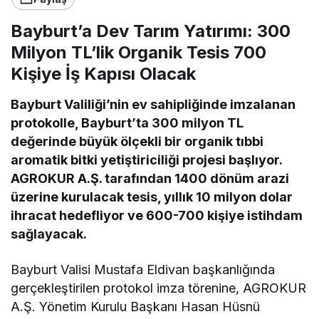
Bayburt’a Dev Tarım Yatırımı: 300
Milyon TL’lik Organik Tesis 700
Kişiye İş Kapısı Olacak
Bayburt Valiliği’nin ev sahipliğinde imzalanan
protokolle, Bayburt’ta 300 milyon TL
değerinde büyük ölçekli bir organik tıbbi
aromatik bitki yetiştiriciliği projesi başlıyor.
AGROKUR A.Ş. tarafından 1400 dönüm arazi
üzerine kurulacak tesis, yıllık 10 milyon dolar
ihracat hedefliyor ve 600-700 kişiye istihdam
sağlayacak.
Bayburt Valisi Mustafa Eldivan başkanlığında
gerçekleştirilen protokol imza törenine, AGROKUR
A.Ş. Yönetim Kurulu Başkanı Hasan Hüsnü