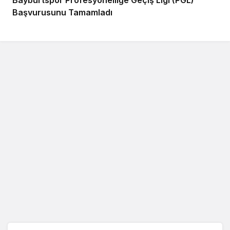
Bayburtspor Profesyonelliğe Geçiş Ligi (PGL)
Başvurusunu Tamamladı