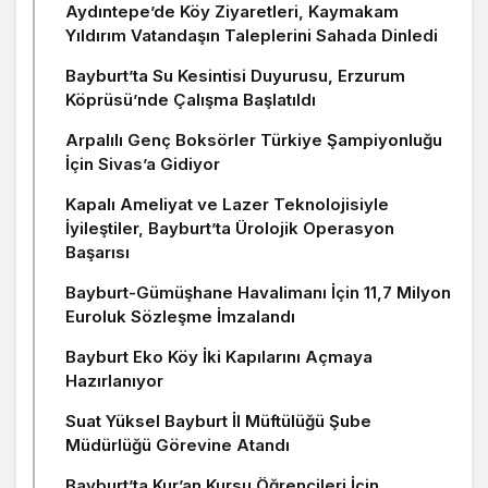
Aydıntepe’de Köy Ziyaretleri, Kaymakam
Yıldırım Vatandaşın Taleplerini Sahada Dinledi
Bayburt’ta Su Kesintisi Duyurusu, Erzurum
Köprüsü’nde Çalışma Başlatıldı
Arpalılı Genç Boksörler Türkiye Şampiyonluğu
İçin Sivas’a Gidiyor
Kapalı Ameliyat ve Lazer Teknolojisiyle
İyileştiler, Bayburt’ta Ürolojik Operasyon
Başarısı
Bayburt-Gümüşhane Havalimanı İçin 11,7 Milyon
Euroluk Sözleşme İmzalandı
Bayburt Eko Köy İki Kapılarını Açmaya
Hazırlanıyor
Suat Yüksel Bayburt İl Müftülüğü Şube
Müdürlüğü Görevine Atandı
Bayburt’ta Kur’an Kursu Öğrencileri İçin