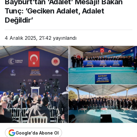
Bayburt’tan ‘Adalet’ Mesajı! Bakan
Tunç: ’Geciken Adalet, Adalet
Değildir’
4 Aralık 2025, 21:42
yayınlandı
Google'da Abone Ol