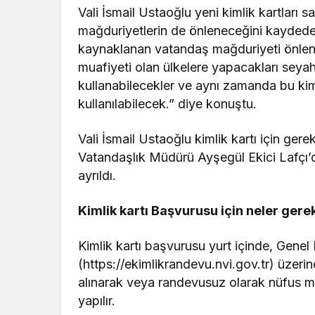
Vali İsmail Ustaoğlu yeni kimlik kartları 
mağduriyetlerin de önleneceğini kaydedere
kaynaklanan vatandaş mağduriyeti önlenec
muafiyeti olan ülkelere yapacakları seyaha
kullanabilecekler ve aynı zamanda bu kiml
kullanılabilecek.” diye konuştu.
Vali İsmail Ustaoğlu kimlik kartı için ger
Vatandaşlık Müdürü Ayşegül Ekici Lafçı’d
ayrıldı.
Kimlik kartı Başvurusu için neler gerek
Kimlik kartı başvurusu yurt içinde, Gene
(https://ekimlikrandevu.nvi.gov.tr) üzeri
alınarak veya randevusuz olarak nüfus müd
yapılır.