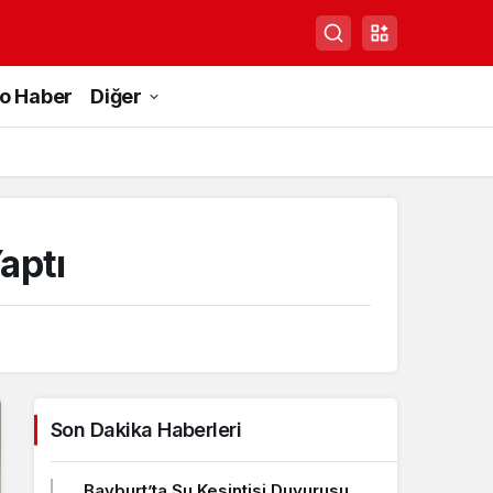
to Haber
Diğer
aptı
Son Dakika Haberleri
Bayburt’ta Su Kesintisi Duyurusu,