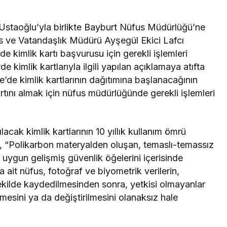
 Ustaoğlu’yla birlikte Bayburt Nüfus Müdürlüğü’ne
us ve Vatandaşlık Müdürü Ayşegül Ekici Lafcı
de kimlik kartı başvurusu için gerekli işlemleri
 kimlik kartlarıyla ilgili yapılan açıklamaya atıfta
e’de kimlik kartlarının dağıtımına başlanacağının
tını almak için nüfus müdürlüğünde gerekli işlemleri
acak kimlik kartlarının 10 yıllık kullanım ömrü
u, “Polikarbon materyalden oluşan, temaslı-temassız
a uygun gelişmiş güvenlik öğelerini içerisinde
a ait nüfus, fotoğraf ve biyometrik verilerin,
ekilde kaydedilmesinden sonra, yetkisi olmayanlar
lmesini ya da değiştirilmesini olanaksız hale