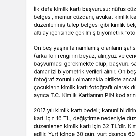
İlk defa kimlik kartı başvurusu; nüfus cüz
belgesi, memur cüzdanı, avukat kimlik kart
düzenlenmiş talep belgesi gibi kimlik bel
altı ay içerisinde çekilmiş biyometrik fotoğ
On beş yaşını tamamlamış olanların şahse
(arka fon renginin beyaz, alın,yüz ve çen
başvurması gerekmekte olup, başvuru sahi
damar izi biyometrik verileri alınır. On b
fotoğraf zorunlu olmamakla birlikte anca
çocukların kimlik kartı fotoğraflı olara
ayrıca T.C. Kimlik Kartlarının PIN kodlarını
2017 yılı kimlik kartı bedeli; kanunî bild
kartı için 16 TL, değiştirme nedeniyle düz
düzenlenen kimlik kartı için 32 TL’dir. Kim
edilir. Yurt içinde 30 gün, yurt dışında 60