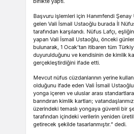
birlikte yaptı.
Başvuru işlemleri için Hanımfendi Şenay
gelen Vali İsmail Ustaoğlu burada İl Nüf
tarafından karşılandı. Nüfus Lafçı, eşliğin
yapan Vali İsmail Ustaoğlu, önceki günlerde
bulunarak, 1 Ocak’tan itibaren tüm Türkiy
duyurulduğunu ve kendisinin de kimlik kar
gerçekleştirdiğini ifade etti.
Mevcut nüfus cüzdanlarının yerine kullanıl
olduğunu ifade eden Vali İsmail Ustaoğl
yonga içeren ve uluslar arası standartlar
barındıran kimlik kartları; vatandaşlarımız
üzerindeki temaslı yongaya güvenli bir ş
tarafından içindeki verilerin yeniden üreti
getirecek şekilde tasarlanmıştır.” dedi.