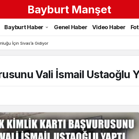
Bayburt Manşet
Bayburt Haber
Genel Haber
Video Haber
Fo
luğu İçin Sivas’a Gidiyor
urusunu Vali İsmail Ustaoğlu Y