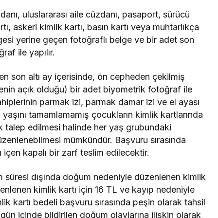
danı, uluslararası aile cüzdanı, pasaport, sürücü
ı, askeri kimlik kartı, basın kartı veya muhtarlıkça
gesi yerine geçen fotoğraflı belge ve bir adet son
raf ile yapılır.
n son altı ay içerisinde, ön cepheden çekilmiş
enin açık olduğu) bir adet biyometrik fotoğraf ile
plerinin parmak izi, parmak damar izi ve el ayası
eş yaşını tamamlamamış çocukların kimlik kartlarında
k talep edilmesi halinde her yaş grubundaki
k düzenlenebilmesi mümkündür. Başvuru sırasında
 içen kapalı bir zarf teslim edilecektir.
irim süresi dışında doğum nedeniyle düzenlenen kimlik
enlenen kimlik kartı için 16 TL ve kayıp nedeniyle
lik kartı bedeli başvuru sırasında peşin olarak tahsil
 gün içinde bildirilen doğum olaylarına ilişkin olarak