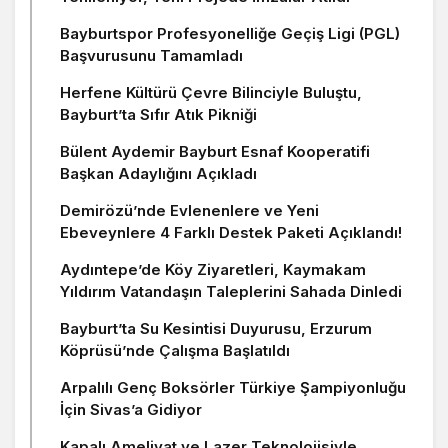
Bayburtspor Profesyonelliğe Geçiş Ligi (PGL)
Başvurusunu Tamamladı
Herfene Kültürü Çevre Bilinciyle Buluştu,
Bayburt’ta Sıfır Atık Pikniği
Bülent Aydemir Bayburt Esnaf Kooperatifi
Başkan Adaylığını Açıkladı
Demirözü’nde Evlenenlere ve Yeni
Ebeveynlere 4 Farklı Destek Paketi Açıklandı!
Aydıntepe’de Köy Ziyaretleri, Kaymakam
Yıldırım Vatandaşın Taleplerini Sahada Dinledi
Bayburt’ta Su Kesintisi Duyurusu, Erzurum
Köprüsü’nde Çalışma Başlatıldı
Arpalılı Genç Boksörler Türkiye Şampiyonluğu
İçin Sivas’a Gidiyor
Kapalı Ameliyat ve Lazer Teknolojisiyle