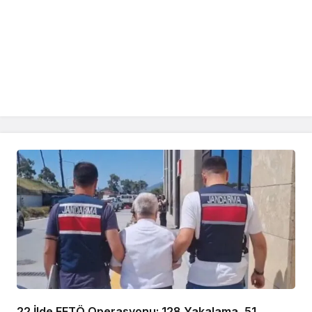
22 İlde FETÖ Operasyonu: 128 Yakalama, 51