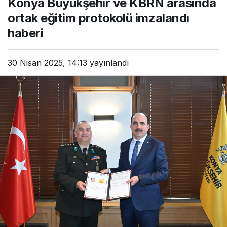
Konya Büyükşehir ve KBRN arasında
ortak eğitim protokolü imzalandı
haberi
30 Nisan 2025, 14:13
yayınlandı