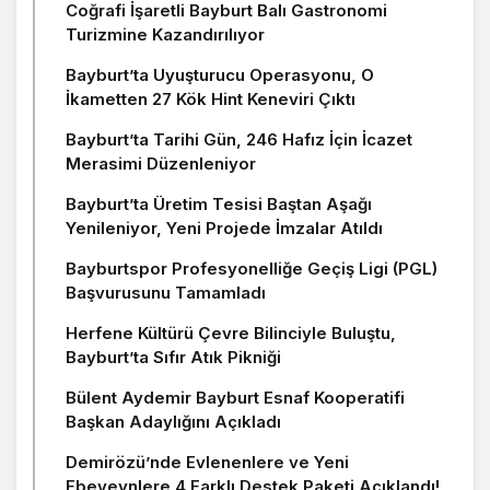
Coğrafi İşaretli Bayburt Balı Gastronomi
Turizmine Kazandırılıyor
Bayburt’ta Uyuşturucu Operasyonu, O
İkametten 27 Kök Hint Keneviri Çıktı
Bayburt’ta Tarihi Gün, 246 Hafız İçin İcazet
Merasimi Düzenleniyor
Bayburt’ta Üretim Tesisi Baştan Aşağı
Yenileniyor, Yeni Projede İmzalar Atıldı
Bayburtspor Profesyonelliğe Geçiş Ligi (PGL)
Başvurusunu Tamamladı
Herfene Kültürü Çevre Bilinciyle Buluştu,
Bayburt’ta Sıfır Atık Pikniği
Bülent Aydemir Bayburt Esnaf Kooperatifi
Başkan Adaylığını Açıkladı
Demirözü’nde Evlenenlere ve Yeni
Ebeveynlere 4 Farklı Destek Paketi Açıklandı!