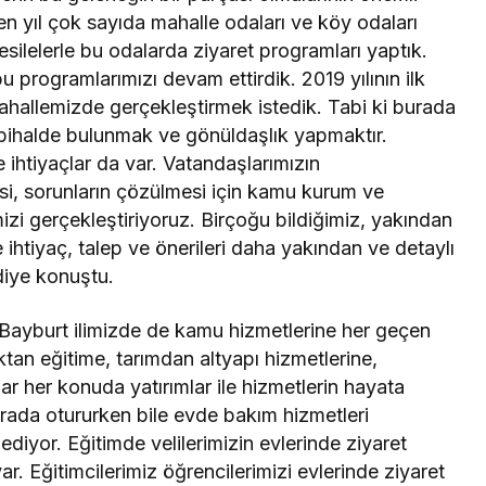
en yıl çok sayıda mahalle odaları ve köy odaları
vesilelerle bu odalarda ziyaret programları yaptık.
 programlarımızı devam ettirdik. 2019 yılının ilk
hallemizde gerçekleştirmek istedik. Tabi ki burada
sbihalde bulunmak ve gönüldaşlık yapmaktır.
e ihtiyaçlar da var. Vatandaşlarımızın
lmesi, sorunların çözülmesi için kamu kurum ve
imizi gerçekleştiriyoruz. Birçoğu bildiğimiz, yakından
e ihtiyaç, talep ve önerileri daha yakından ve detaylı
 diye konuştu.
i Bayburt ilimizde de kamu hizmetlerine her geçen
ıktan eğitime, tarımdan altyapı hizmetlerine,
r her konuda yatırımlar ile hizmetlerin hayata
 burada otururken bile evde bakım hizmetleri
ediyor. Eğitimde velilerimizin evlerinde ziyaret
r. Eğitimcilerimiz öğrencilerimizi evlerinde ziyaret