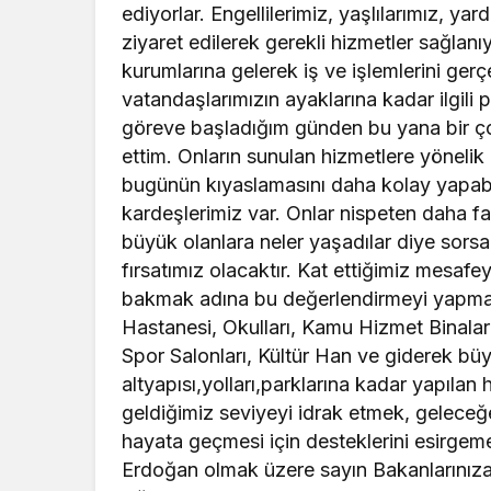
ediyorlar. Engellilerimiz, yaşlılarımız, y
ziyaret edilerek gerekli hizmetler sağlan
kurumlarına gelerek iş ve işlemlerini gerçe
vatandaşlarımızın ayaklarına kadar ilgili 
göreve başladığım günden bu yana bir ço
ettim. Onların sunulan hizmetlere yönelik 
bugünün kıyaslamasını daha kolay yapab
kardeşlerimiz var. Onlar nispeten daha fa
büyük olanlara neler yaşadılar diye sors
fırsatımız olacaktır. Kat ettiğimiz mesaf
bakmak adına bu değerlendirmeyi yapma
Hastanesi, Okulları, Kamu Hizmet Binalar
Spor Salonları, Kültür Han ve giderek bü
altyapısı,yolları,parklarına kadar yapıla
geldiğimiz seviyeyi idrak etmek, geleceğ
hayata geçmesi için desteklerini esirg
Erdoğan olmak üzere sayın Bakanlarınıza