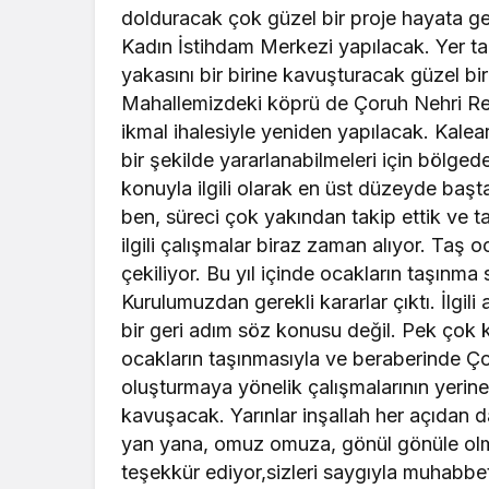
dolduracak çok güzel bir proje hayata ge
Kadın İstihdam Merkezi yapılacak. Yer tah
yakasını bir birine kavuşturacak güzel bi
Mahallemizdeki köprü de Çoruh Nehri Reh
ikmal ihalesiyle yeniden yapılacak. Kalea
bir şekilde yararlanabilmeleri için bölge
konuyla ilgili olarak en üst düzeyde başt
ben, süreci çok yakından takip ettik ve taş
ilgili çalışmalar biraz zaman alıyor. Taş oca
çekiliyor. Bu yıl içinde ocakların taşınma
Kurulumuzdan gerekli kararlar çıktı. İlgil
bir geri adım söz konusu değil. Pek çok 
ocakların taşınmasıyla ve beraberinde Ço
oluşturmaya yönelik çalışmalarının yerine
kavuşacak. Yarınlar inşallah her açıdan d
yan yana, omuz omuza, gönül gönüle olma
teşekkür ediyor,sizleri saygıyla muhabbe