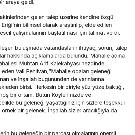
ir araya geldi.
 sakinlerinden gelen talep üzerine kendine özgü
riği’nin bilimsel olarak araştırılıp, elde edilen
scil çalışmalarının başlatılması için talimat verdi.
kleşen buluşmada vatandaşların ihtiyaç, sorun, talep
rımlar hakkında açıklamalarda bulundu. Mahalle adına
Mahallesi Muhtarı Arif Kalekahyası nezdinde
eden Vali Pehlivan,“Mahalle odaları geleneği
nan ve inşallah bugününden de yarınlarına
leden birisi. Herkesin bir biriyle yüz yüze baktığı,
oş bir ortam. Bütün Köylerimizde ve
likle bu geleneği yaşattığınız için sizlere teşekkür
rnek bir gelenek. İnşallah sizler aracılığıyla da
erin bu geleneğin bir parçası olmalarının önemli