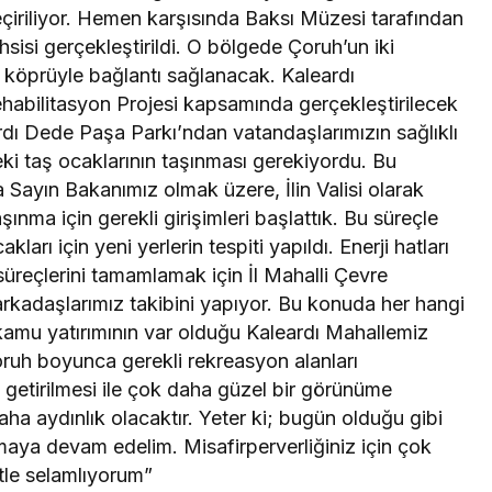
çiriliyor. Hemen karşısında Baksı Müzesi tarafından
sisi gerçekleştirildi. O bölgede Çoruh’un iki
r köprüyle bağlantı sağlanacak. Kaleardı
abilitasyon Projesi kapsamında gerçekleştirilecek
rdı Dede Paşa Parkı’ndan vatandaşlarımızın sağlıklı
deki taş ocaklarının taşınması gerekiyordu. Bu
a Sayın Bakanımız olmak üzere, İlin Valisi olarak
ınma için gerekli girişimleri başlattık. Bu süreçle
kları için yeni yerlerin tespiti yapıldı. Enerji hatları
 süreçlerini tamamlamak için İl Mahalli Çevre
i arkadaşlarımız takibini yapıyor. Bu konuda her hangi
kamu yatırımının var olduğu Kaleardı Mahallemiz
ruh boyunca gerekli rekreasyon alanları
 getirilmesi ile çok daha güzel bir görünüme
aha aydınlık olacaktır. Yeter ki; bugün olduğu gibi
ya devam edelim. Misafirperverliğiniz için çok
tle selamlıyorum”