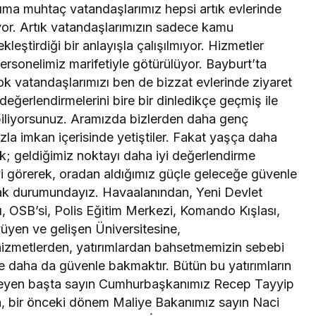
ardıma muhtaç vatandaşlarımız hepsi artık evlerinde
ıyor. Artık vatandaşlarımızın sadece kamu
kleştirdiği bir anlayışla çalışılmıyor. Hizmetler
personelimiz marifetiyle götürülüyor. Bayburt’ta
k vatandaşlarımızı ben de bizzat evlerinde ziyaret
değerlendirmelerini bire bir dinledikçe geçmiş ile
iliyorsunuz. Aramızda bizlerden daha genç
zla imkan içerisinde yetiştiler. Fakat yaşça daha
ak; geldiğimiz noktayı daha iyi değerlendirme
eyi görerek, oradan aldığımız güçle geleceğe güvenle
k durumundayız. Havaalanından, Yeni Devlet
ı, OSB’si, Polis Eğitim Merkezi, Komando Kışlası,
yüyen ve gelişen Üniversitesine,
n hizmetlerden, yatırımlardan bahsetmemizin sebebi
e daha da güvenle bakmaktır. Bütün bu yatırımların
emeyen başta sayın Cumhurbaşkanımız Recep Tayyip
, bir önceki dönem Maliye Bakanımız sayın Naci