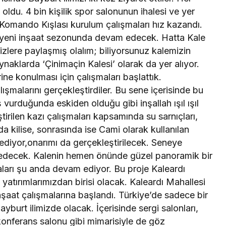
 oldu. 4 bin kişilik spor salonunun ihalesi ve yer
ı. Komando Kışlası kurulum çalışmaları hız kazandı.
ah yeni inşaat sezonunda devam edecek. Hatta Kale
a sizlere paylaşmış olalım; biliyorsunuz kalemizin
aynaklarda ‘Çinimaçin Kalesi’ olarak da yer alıyor.
ine konulması için çalışmaları başlattık.
şmalarını gerçekleştirdiler. Bu sene içerisinde bu
ş vurduğunda eskiden olduğu gibi inşallah ışıl ışıl
irilen kazı çalışmaları kapsamında su sarnıçları,
a kilise, sonrasında ise Cami olarak kullanılan
ediyor,onarımı da gerçekleştirilecek. Seneye
am edecek. Kalenin hemen önünde güzel panoramik bir
ları şu anda devam ediyor. Bu proje Kaleardı
atırımlarımızdan birisi olacak. Kaleardı Mahallesi
 inşaat çalışmalarına başlandı. Türkiye’de sadece bir
ayburt ilimizde olacak. İçerisinde sergi salonları,
 konferans salonu gibi mimarisiyle de göz