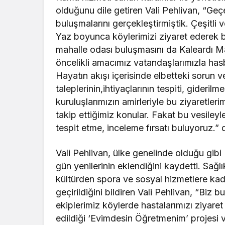
olduğunu dile getiren Vali Pehlivan, “Geç
buluşmalarını gerçekleştirmiştik. Çeşitli 
Yaz boyunca köylerimizi ziyaret ederek bu
mahalle odası buluşmasını da Kaleardı Ma
öncelikli amacımız vatandaşlarımızla ha
Hayatın akışı içerisinde elbetteki sorun v
taleplerinin,ihtiyaçlarının tespiti, gideri
kuruluşlarımızın amirleriyle bu ziyaretler
takip ettiğimiz konular. Fakat bu vesileyl
tespit etme, inceleme fırsatı buluyoruz.”
Vali Pehlivan, ülke genelinde olduğu gib
gün yenilerinin eklendiğini kaydetti. Sağl
kültürden spora ve sosyal hizmetlere kada
geçirildiğini bildiren Vali Pehlivan, “Biz
ekiplerimiz köylerde hastalarımızı ziyaret 
edildiği ‘Evimdesin Öğretmenim’ projesi va