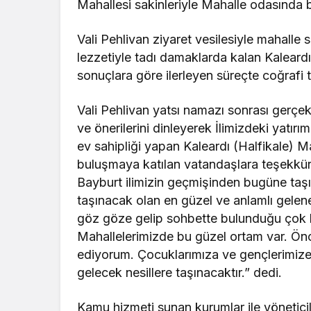
Mahallesi sakinleriyle Mahalle odasında b
Vali Pehlivan ziyaret vesilesiyle mahalle
lezzetiyle tadı damaklarda kalan Kaleardı E
sonuçlara göre ilerleyen süreçte coğrafi te
Vali Pehlivan yatsı namazı sonrası gerçe
ve önerilerini dinleyerek İlimizdeki yatı
ev sahipliği yapan Kaleardı (Halfikale) 
buluşmaya katılan vatandaşlara teşekkür 
Bayburt ilimizin geçmişinden bugüne taşı
taşınacak olan en güzel ve anlamlı gelenek
göz göze gelip sohbette bulunduğu çok h
Mahallelerimizde bu güzel ortam var. Önce
ediyorum. Çocuklarımıza ve gençlerimize ö
gelecek nesillere taşınacaktır.” dedi.
Kamu hizmeti sunan kurumlar ile yöneticil