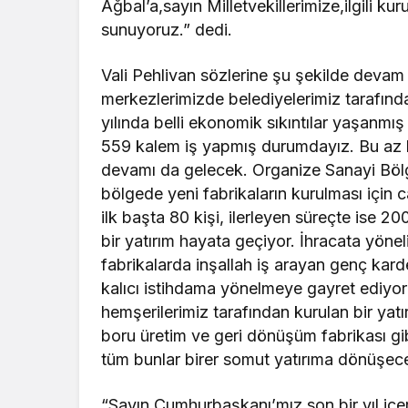
Ağbal’a,sayın Milletvekillerimize,ilgili ku
sunuyoruz.” dedi.
Vali Pehlivan sözlerine şu şekilde devam et
merkezlerimizde belediyelerimiz tarafında
yılında belli ekonomik sıkıntılar yaşanm
559 kalem iş yapmış durumdayız. Bu az bi
devamı da gelecek. Organize Sanayi Bölg
bölgede yeni fabrikaların kurulması için 
ilk başta 80 kişi, ilerleyen süreçte ise 2
bir yatırım hayata geçiyor. İhracata yöneli
fabrikalarda inşallah iş arayan genç karde
kalıcı istihdama yönelmeye gayret ediyor
hemşerilerimiz tarafından kurulan bir yat
boru üretim ve geri dönüşüm fabrikası gib
tüm bunlar birer somut yatırıma dönüşece
“Sayın Cumhurbaşkanı’mız son bir yıl içeris