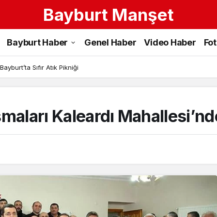
Bayburt Manşet
Bayburt Haber
Genel Haber
Video Haber
Fo
ayburt’ta Sıfır Atık Pikniği
maları Kaleardı Mahallesi’nd