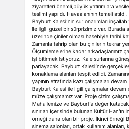
ziyaretleri önemli,büyük yatırımlara vesile
teslimi yapıldı. Havaalanının temeli atıld
Bayburt Kalesi’nin sur onarımları inşall
ile ilgili güzel bir sürprizimiz var. Burad
üzerinde çiniler olması hasebiyle tarihi k
Zamanla tahrip olan bu çinilerin tekrar yer
Ölçümlemelerine kadar arkadaşlarımız çalı
işi bitirmek istiyoruz. Kale surlarına güne
parlayacak. Bayburt Kalesi’nde gerçekleşt
konaklama alanları tespit edildi. Zamanınd
yapının etrafında kazı çalışmaları devam 
Bayburt Kalesi ile ilgili çalışmalar dev
müze çalışmamız var. Proje çizim çalışma
Mahallemize ve Bayburt’a değer katacak y
sınırları içerisinde bulunan Kültür Han’ın
örneği daha olan bir proje. İkinci örneği B
sinema salonları, ortak kullanım alanları,