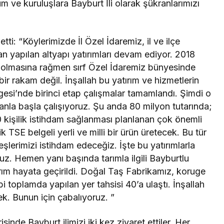
rum ve kuruluşlara Bayburt İli olarak şükranlarımızı
ti: “Köylerimizde İl Özel İdaremiz, il ve ilçe
n yapılan altyapı yatırımları devam ediyor. 2018
ış olmasına rağmen sırf Özel İdaremiz bünyesinde
r rakam değil. İnşallah bu yatırım ve hizmetlerin
esi’nde birinci etap çalışmalar tamamlandı. Şimdi o
canla başla çalışıyoruz. Şu anda 80 milyon tutarında;
00 kişilik istihdam sağlanması planlanan çok önemli
k TSE belgeli yerli ve milli bir ürün üretecek. Bu tür
şlerimizi istihdam edeceğiz. İşte bu yatırımlarla
uz. Hemen yanı başında tarımla ilgili Bayburtlu
ırım hayata geçirildi. Doğal Taş Fabrikamız, koruge
i toplamda yapılan yer tahsisi 40’a ulaştı. İnşallah
k. Bunun için çabalıyoruz. ”
inde Bayburt ilimizi iki kez ziyaret ettiler. Her