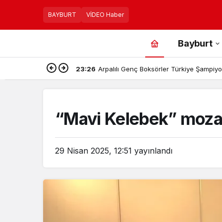
BAYBURT
VİDEO Haber
Bayburt
23:26
Arpalılı Genç Boksörler Türkiye Şampiyon
“Mavi Kelebek” mozaik
29 Nisan 2025, 12:51
yayınlandı