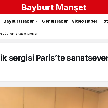
Bayburt Manşet
Bayburt Haber
Genel Haber
Video Haber
Fo
luğu İçin Sivas’a Gidiyor
 sergisi Paris’te sanatsever