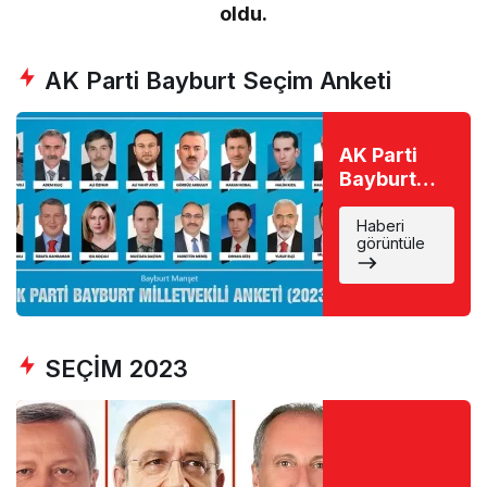
oldu.
AK Parti Bayburt Seçim Anketi
AK Parti
Bayburt
Milletvekili
Seçim
Haberi
görüntüle
Anketi
(2023)
SEÇİM 2023