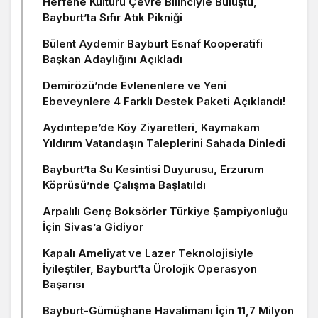
Herfene Kültürü Çevre Bilinciyle Buluştu,
Bayburt’ta Sıfır Atık Pikniği
Bülent Aydemir Bayburt Esnaf Kooperatifi
Başkan Adaylığını Açıkladı
Demirözü’nde Evlenenlere ve Yeni
Ebeveynlere 4 Farklı Destek Paketi Açıklandı!
Aydıntepe’de Köy Ziyaretleri, Kaymakam
Yıldırım Vatandaşın Taleplerini Sahada Dinledi
Bayburt’ta Su Kesintisi Duyurusu, Erzurum
Köprüsü’nde Çalışma Başlatıldı
Arpalılı Genç Boksörler Türkiye Şampiyonluğu
İçin Sivas’a Gidiyor
Kapalı Ameliyat ve Lazer Teknolojisiyle
İyileştiler, Bayburt’ta Ürolojik Operasyon
Başarısı
Bayburt-Gümüşhane Havalimanı İçin 11,7 Milyon