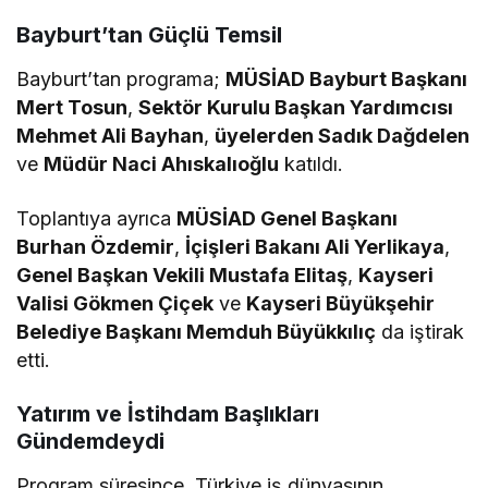
Bayburt’tan Güçlü Temsil
Bayburt’tan programa;
MÜSİAD Bayburt Başkanı
Mert Tosun
,
Sektör Kurulu Başkan Yardımcısı
Mehmet Ali Bayhan
,
üyelerden Sadık Dağdelen
ve
Müdür Naci Ahıskalıoğlu
katıldı.
Toplantıya ayrıca
MÜSİAD Genel Başkanı
Burhan Özdemir
,
İçişleri Bakanı Ali Yerlikaya
,
Genel Başkan Vekili Mustafa Elitaş
,
Kayseri
Valisi Gökmen Çiçek
ve
Kayseri Büyükşehir
Belediye Başkanı Memduh Büyükkılıç
da iştirak
etti.
Yatırım ve İstihdam Başlıkları
Gündemdeydi
Program süresince, Türkiye iş dünyasının