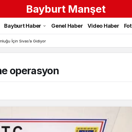
Bayburt Manşet
Bayburt Haber
Genel Haber
Video Haber
Fo
luğu İçin Sivas’a Gidiyor
üne operasyon