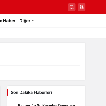
to Haber
Diğer
Son Dakika Haberleri
Bayburt’ta Su Kesintisi Duyurusu,