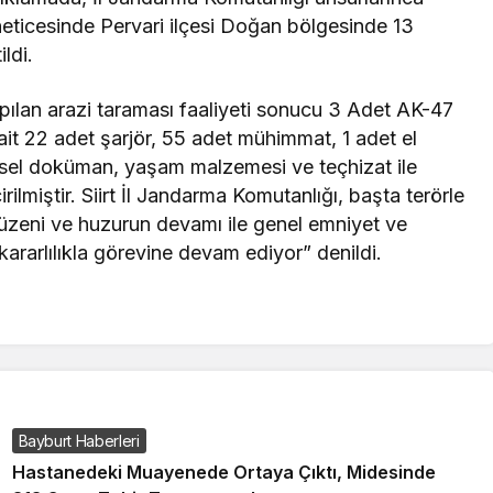
ar neticesinde Pervari ilçesi Doğan bölgesinde 13
ldi.
lan arazi taraması faaliyeti sonucu 3 Adet AK-47
ait 22 adet şarjör, 55 adet mühimmat, 1 adet el
ütsel doküman, yaşam malzemesi ve teçhizat ile
irilmiştir. Siirt İl Jandarma Komutanlığı, başta terörle
zeni ve huzurun devamı ile genel emniyet ve
kararlılıkla görevine devam ediyor” denildi.
Bayburt Haberleri
Hastanedeki Muayenede Ortaya Çıktı, Midesinde