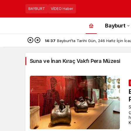
BAYBURT
VİDEO Haber
Bayburt
14:37
Bayburt’ta Tarihi Gün, 246 Hafız İçin İc
Suna ve İnan Kıraç Vakfı Pera Müzesi
S
ç
h
K