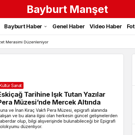
Bayburt Manşet
Suna
Bayburt Haber
Genel Haber
Video Haber
Fo
ve
İnan
azet Merasimi Düzenleniyor
Kıraç
Vakfı
Pera
Kültür Sanat
Müzesi
Eskiçağ Tarihine Işık Tutan Yazılar
Haberleri
Pera Müzesi’nde Mercek Altında
una ve İnan Kıraç Vakfı Pera Müzesi, epigrafi alanında
alışan ve bu alana ilgisi olan herkesin güncel gelişmelerden
aberdar olup, bilgi alışverişinde bulunabileceği bir Epigrafi
olokyumu düzenliyor.