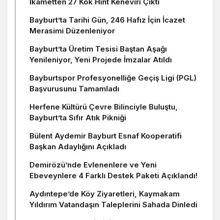
İkametten 27 Kök Hint Keneviri Çıktı
Bayburt’ta Tarihi Gün, 246 Hafız İçin İcazet
Merasimi Düzenleniyor
Bayburt’ta Üretim Tesisi Baştan Aşağı
Yenileniyor, Yeni Projede İmzalar Atıldı
Bayburtspor Profesyonelliğe Geçiş Ligi (PGL)
Başvurusunu Tamamladı
Herfene Kültürü Çevre Bilinciyle Buluştu,
Bayburt’ta Sıfır Atık Pikniği
Bülent Aydemir Bayburt Esnaf Kooperatifi
Başkan Adaylığını Açıkladı
Demirözü’nde Evlenenlere ve Yeni
Ebeveynlere 4 Farklı Destek Paketi Açıklandı!
Aydıntepe’de Köy Ziyaretleri, Kaymakam
Yıldırım Vatandaşın Taleplerini Sahada Dinledi