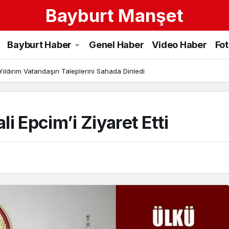
Bayburt Manşet
Bayburt Haber
Genel Haber
Video Haber
Fo
ıldırım Vatandaşın Taleplerini Sahada Dinledi
i Epcim’i Ziyaret Etti