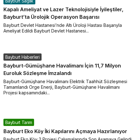
Bayburt Sağlık
Kapalı Ameliyat ve Lazer Teknolojisiyle İyileştiler,
Bayburt’ta Ürolojik Operasyon Başarısı
Bayburt Devlet Hastanesi’nde Altı Üroloji Hastası Başarıyla
Ameliyat Edildi Bayburt Devlet Hastanesi...
Bayburt Haberleri
Bayburt-Gümüşhane Havalimanı İçin 11,7 Milyon
Euroluk Sözleşme İmzalandı
Bayburt-Gümüşhane Havalimanı Elektrik Taahhüt Sözleşmesi
Tamamlandı Orge Enerji, Bayburt-Gümüşhane Havalimanı
Projesi kapsamındaki...
Bayburt Tarım
Bayburt Eko Köy İki Kapılarını Açmaya Hazırlanıyor
Bayburt Eko Köy 2 Projesi Çalışmalarında Son Aşamaya Gelindi