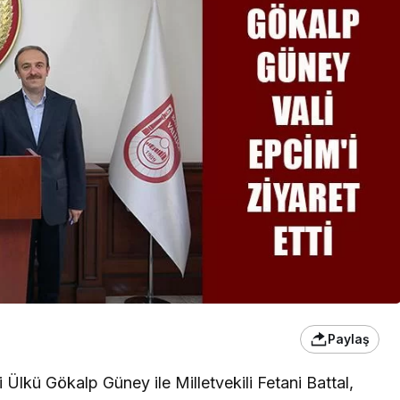
Paylaş
i Ülkü Gökalp Güney ile Milletvekili Fetani Battal,