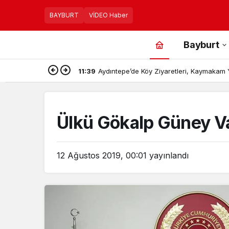
BAYBURT
VİDEO Haber
Bayburt
11:39
Aydıntepe’de Köy Ziyaretleri, Kaymakam Y
Ülkü Gökalp Güney Val
12 Ağustos 2019, 00:01
yayınlandı