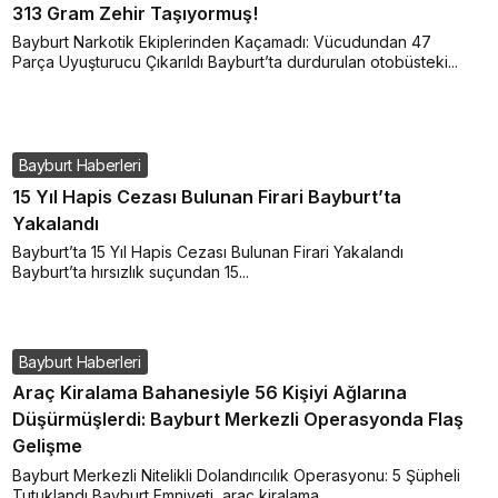
313 Gram Zehir Taşıyormuş!
Bayburt Narkotik Ekiplerinden Kaçamadı: Vücudundan 47
Parça Uyuşturucu Çıkarıldı Bayburt’ta durdurulan otobüsteki...
Bayburt Haberleri
15 Yıl Hapis Cezası Bulunan Firari Bayburt’ta
Yakalandı
Bayburt’ta 15 Yıl Hapis Cezası Bulunan Firari Yakalandı
Bayburt’ta hırsızlık suçundan 15...
Bayburt Haberleri
Araç Kiralama Bahanesiyle 56 Kişiyi Ağlarına
Düşürmüşlerdi: Bayburt Merkezli Operasyonda Flaş
Gelişme
Bayburt Merkezli Nitelikli Dolandırıcılık Operasyonu: 5 Şüpheli
Tutuklandı Bayburt Emniyeti, araç kiralama...