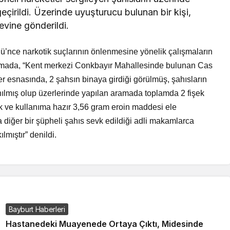
irildi. Üzerinde uyuşturucu bulunan bir kişi,
vine gönderildi.
üğü’nce narkotik suçlarının önlenmesine yönelik çalışmaların
ıklamada, “Kent merkezi Conkbayır Mahallesinde bulunan Cas
ler esnasında, 2 şahsın binaya girdiği görülmüş, şahısların
anılmış olup üzerlerinde yapılan aramada toplamda 2 fişek
ık ve kullanıma hazır 3,56 gram eroin maddesi ele
ada diğer bir şüpheli şahıs sevk edildiği adli makamlarca
lmıştır” denildi.
Bayburt Haberleri
Hastanedeki Muayenede Ortaya Çıktı, Midesinde