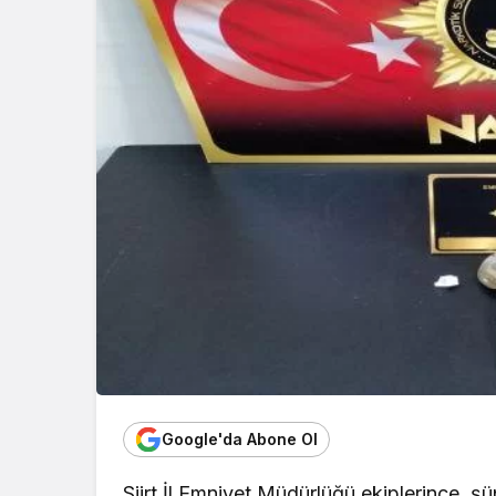
Google'da Abone Ol
Siirt İl Emniyet Müdürlüğü ekiplerince, şü