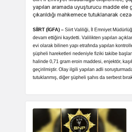
yapılan aramada uyuşturucu madde ele geç
çıkarıldığı mahkemece tutuklanarak cezae
SİİRT (İGFA) –
Siirt Valiliği, İl Emniyet Müdürl
devam ettiğini kaydetti. Valilikten yapılan aç
evi olarak bilinen yapı etrafında yapılan kontrol
şüpheli hareketleri nedeniyle fiziki takibe başl
halinde 0,71 gram eroin maddesi, enjektör, kaş
geçirilmiştir. Olay ilgili yapılan adli soruşturm
tutuklanmış, diğer şüpheli şahıs da serbest bırakı