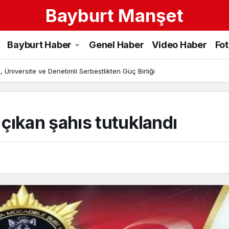
Bayburt Manşet
Bayburt Haber
Genel Haber
Video Haber
Fo
 Üniversite ve Denetimli Serbestlikten Güç Birliği
çıkan şahıs tutuklandı