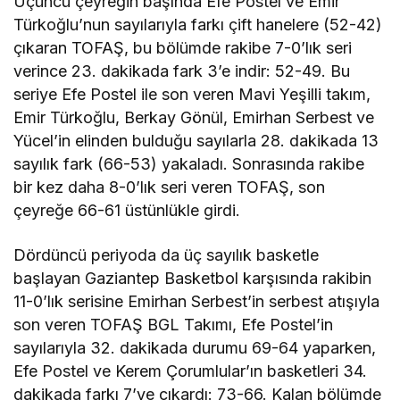
Üçüncü çeyreğin başında Efe Postel ve Emir
Türkoğlu’nun sayılarıyla farkı çift hanelere (52-42)
çıkaran TOFAŞ, bu bölümde rakibe 7-0’lık seri
verince 23. dakikada fark 3’e indir: 52-49. Bu
seriye Efe Postel ile son veren Mavi Yeşilli takım,
Emir Türkoğlu, Berkay Gönül, Emirhan Serbest ve
Yücel’in elinden bulduğu sayılarla 28. dakikada 13
sayılık fark (66-53) yakaladı. Sonrasında rakibe
bir kez daha 8-0’lık seri veren TOFAŞ, son
çeyreğe 66-61 üstünlükle girdi.
Dördüncü periyoda da üç sayılık basketle
başlayan Gaziantep Basketbol karşısında rakibin
11-0’lık serisine Emirhan Serbest’in serbest atışıyla
son veren TOFAŞ BGL Takımı, Efe Postel’in
sayılarıyla 32. dakikada durumu 69-64 yaparken,
Efe Postel ve Kerem Çorumlular’ın basketleri 34.
dakikada farkı 7’ye çıkardı: 73-66. Kalan bölümde