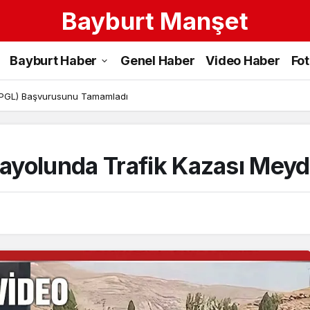
Bayburt Manşet
Bayburt Haber
Genel Haber
Video Haber
Fo
 (PGL) Başvurusunu Tamamladı
ayolunda Trafik Kazası Meyd