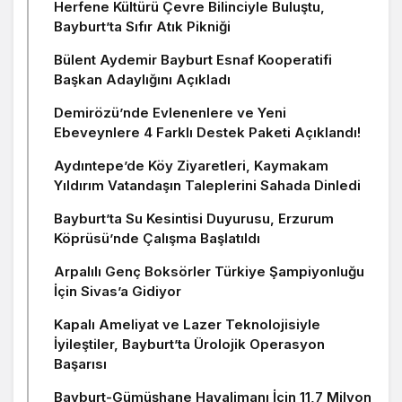
Herfene Kültürü Çevre Bilinciyle Buluştu,
Bayburt’ta Sıfır Atık Pikniği
Bülent Aydemir Bayburt Esnaf Kooperatifi
Başkan Adaylığını Açıkladı
Demirözü’nde Evlenenlere ve Yeni
Ebeveynlere 4 Farklı Destek Paketi Açıklandı!
Aydıntepe’de Köy Ziyaretleri, Kaymakam
Yıldırım Vatandaşın Taleplerini Sahada Dinledi
Bayburt’ta Su Kesintisi Duyurusu, Erzurum
Köprüsü’nde Çalışma Başlatıldı
Arpalılı Genç Boksörler Türkiye Şampiyonluğu
İçin Sivas’a Gidiyor
Kapalı Ameliyat ve Lazer Teknolojisiyle
İyileştiler, Bayburt’ta Ürolojik Operasyon
Başarısı
Bayburt-Gümüşhane Havalimanı İçin 11,7 Milyon