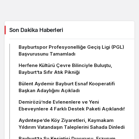
Son Dakika Haberleri
Bayburtspor Profesyonelliğe Geçiş Ligi (PGL)
Başvurusunu Tamamladı
Herfene Kültürü Çevre Bilinciyle Buluştu,
Bayburt’ta Sıfır Atık Pikniği
Bülent Aydemir Bayburt Esnaf Kooperatifi
Başkan Adaylığını Açıkladı
Demirözü’nde Evlenenlere ve Yeni
Ebeveynlere 4 Farklı Destek Paketi Açıklandı!
Aydıntepe’de Köy Ziyaretleri, Kaymakam
Yıldırım Vatandaşın Taleplerini Sahada Dinledi
Bayburt’ta Su Kesintisi Duyurusu, Erzurum