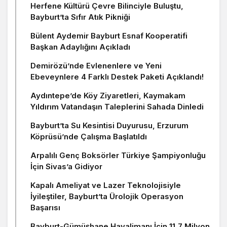
Herfene Kültürü Çevre Bilinciyle Buluştu,
Bayburt’ta Sıfır Atık Pikniği
Bülent Aydemir Bayburt Esnaf Kooperatifi
Başkan Adaylığını Açıkladı
Demirözü’nde Evlenenlere ve Yeni
Ebeveynlere 4 Farklı Destek Paketi Açıklandı!
Aydıntepe’de Köy Ziyaretleri, Kaymakam
Yıldırım Vatandaşın Taleplerini Sahada Dinledi
Bayburt’ta Su Kesintisi Duyurusu, Erzurum
Köprüsü’nde Çalışma Başlatıldı
Arpalılı Genç Boksörler Türkiye Şampiyonluğu
İçin Sivas’a Gidiyor
Kapalı Ameliyat ve Lazer Teknolojisiyle
İyileştiler, Bayburt’ta Ürolojik Operasyon
Başarısı
Bayburt-Gümüşhane Havalimanı İçin 11,7 Milyon