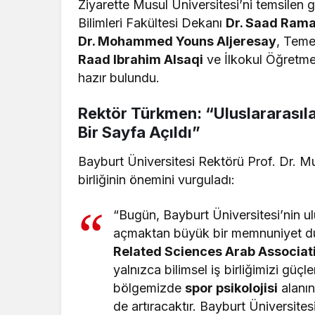
Ziyarette Musul Üniversitesi’ni temsilen 
Bilimleri Fakültesi Dekanı
Dr. Saad Ra
Dr. Mohammed Youns Aljeresay
, Teme
Raad Ibrahim Alsaqi
ve İlkokul Öğretm
hazır bulundu.
Rektör Türkmen: “Uluslararası
Bir Sayfa Açıldı”
Bayburt Üniversitesi Rektörü Prof. Dr. M
birliğinin önemini vurguladı:
“Bugün, Bayburt Üniversitesi’nin ulu
açmaktan büyük bir memnuniyet 
Related Sciences Arab Associat
yalnızca bilimsel iş birliğimizi g
bölgemizde
spor psikolojisi
alanın
de artıracaktır. Bayburt Üniversite