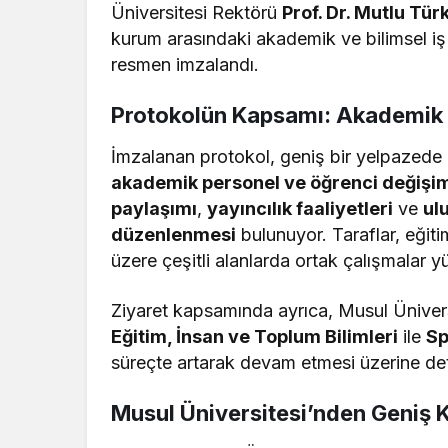
Üniversitesi Rektörü
Prof. Dr. Mutlu Tü
kurum arasındaki akademik ve bilimsel iş 
resmen imzalandı.
Protokolün Kapsamı: Akademik ve
İmzalanan protokol, geniş bir yelpazede iş 
akademik personel ve öğrenci değişi
paylaşımı
,
yayıncılık faaliyetleri
ve
ul
düzenlenmesi
bulunuyor. Taraflar, eğiti
üzere çeşitli alanlarda ortak çalışmalar
Ziyaret kapsamında ayrıca, Musul Üniversi
Eğitim, İnsan ve Toplum Bilimleri
ile
Sp
süreçte artarak devam etmesi üzerine det
Musul Üniversitesi’nden Geniş K