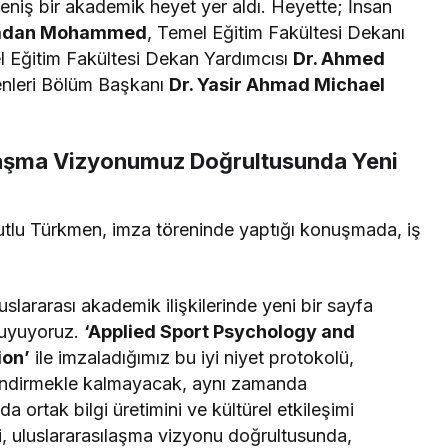
geniş bir akademik heyet yer aldı. Heyette; İnsan
madan Mohammed
, Temel Eğitim Fakültesi Dekanı
l Eğitim Fakültesi Dekan Yardımcısı
Dr. Ahmed
enleri Bölüm Başkanı
Dr. Yasir Ahmad Michael
laşma Vizyonumuz Doğrultusunda Yeni
utlu Türkmen, imza töreninde yaptığı konuşmada, iş
slararası akademik ilişkilerinde yeni bir sayfa
duyuyoruz.
‘Applied Sport Psychology and
ion’
ile imzaladığımız bu iyi niyet protokolü,
üçlendirmekle kalmayacak, aynı zamanda
da ortak bilgi üretimini ve kültürel etkileşimi
si, uluslararasılaşma vizyonu doğrultusunda,