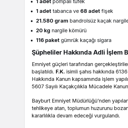
1 adet
pompalı tüfek
1 adet
tabanca ve
68 adet
fişek
21.580 gram
bandrolsüz kaçak nargile
20 kg
nargile kömürü
116 paket
gümrük kaçağı sigara
Şüpheliler Hakkında Adli İşlem B
Emniyet güçleri tarafından gerçekleştiril
başlatıldı.
F.K.
isimli şahıs hakkında 6136 S
Hakkında Kanun kapsamında işlem yapıl
5607 Sayılı Kaçakçılıkla Mücadele Kanunu 
Bayburt Emniyet Müdürlüğü’nden yapılan 
tehlikeye atan, toplumun huzurunu bozan 
kararlılıkla devam edeceği vurgulandı.