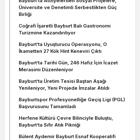
Bayburt’ta Atölyelerden Sosyal Projelere,
Üniversite ve Denetimli Serbestlikten Güç
Birliği
Coğrafi İşaretli Bayburt Balı Gastronomi
Turizmine Kazandırılıyor
Bayburt’ta Uyuşturucu Operasyonu, O
İkametten 27 Kök Hint Keneviri Çıktı
Bayburt’ta Tarihi Gün, 246 Hafız İçin İcazet
Merasimi Düzenleniyor
Bayburt’ta Üretim Tesisi Baştan Aşağı
Yenileniyor, Yeni Projede İmzalar Atıldı
Bayburtspor Profesyonelliğe Geçiş Ligi (PGL)
Başvurusunu Tamamladı
Herfene Kültürü Çevre Bilinciyle Buluştu,
Bayburt’ta Sıfır Atık Pikniği
Bülent Aydemir Bayburt Esnaf Kooperatifi