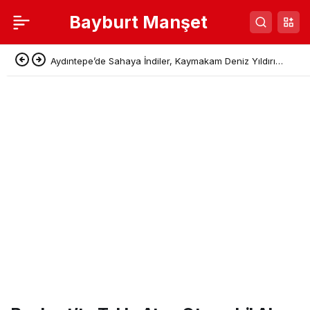
Bayburt Manşet
Aydıntepe’de Sahaya İndiler, Kaymakam Deniz Yıldırım
Pazar Esnafının Taleplerini Dinledi