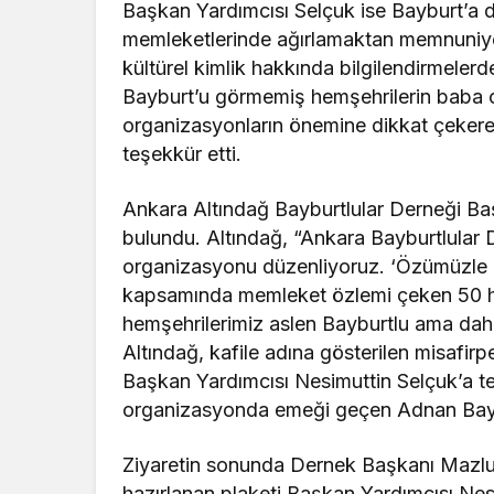
Başkan Yardımcısı Selçuk ise Bayburt’a 
memleketlerinde ağırlamaktan memnuniyet 
kültürel kimlik hakkında bilgilendirmele
Bayburt’u görmemiş hemşehrilerin baba o
organizasyonların önemine dikkat çeker
teşekkür etti.
Ankara Altındağ Bayburtlular Derneği Baş
bulundu. Altındağ, “Ankara Bayburtlular 
organizasyonu düzenliyoruz. ‘Özümüzle 
kapsamında memleket özlemi çeken 50 he
hemşehrilerimiz aslen Bayburtlu ama dah
Altındağ, kafile adına gösterilen misafi
Başkan Yardımcısı Nesimuttin Selçuk’a teş
organizasyonda emeği geçen Adnan Bayram
Ziyaretin sonunda Dernek Başkanı Mazl
hazırlanan plaketi Başkan Yardımcısı Nesi