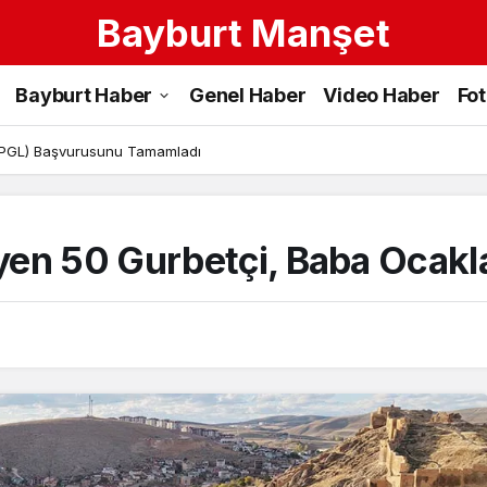
Bayburt Manşet
Bayburt Haber
Genel Haber
Video Haber
Fo
 (PGL) Başvurusunu Tamamladı
n 50 Gurbetçi, Baba Ocakları