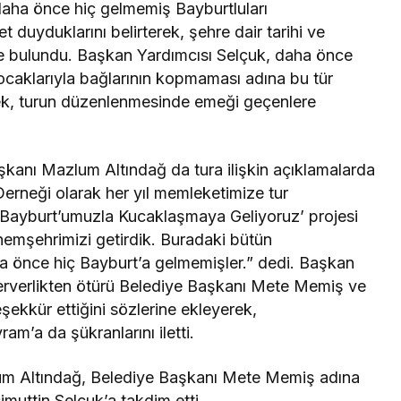
daha önce hiç gelmemiş Bayburtluları
duyduklarını belirterek, şehre dair tarihi ve
rde bulundu. Başkan Yardımcısı Selçuk, daha önce
caklarıyla bağlarının kopmaması adına bu tür
ek, turun düzenlenmesinde emeği geçenlere
kanı Mazlum Altındağ da tura ilişkin açıklamalarda
Derneği olarak her yıl memleketimize tur
Bayburt’umuzla Kucaklaşmaya Geliyoruz’ projesi
mşehrimizi getirdik. Buradaki bütün
a önce hiç Bayburt’a gelmemişler.” dedi. Başkan
rperverlikten ötürü Belediye Başkanı Mete Memiş ve
ekkür ettiğini sözlerine ekleyerek,
’a da şükranlarını iletti.
um Altındağ, Belediye Başkanı Mete Memiş adına
muttin Selçuk’a takdim etti.