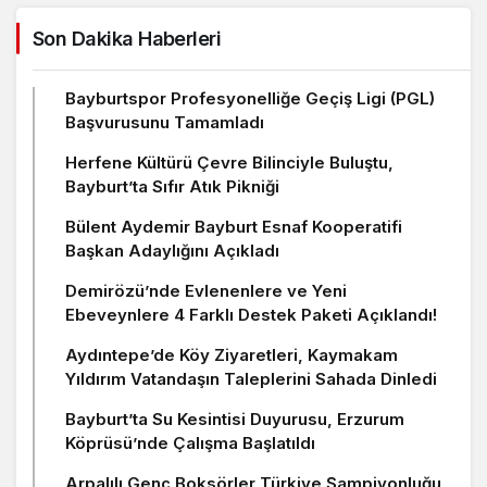
Son Dakika Haberleri
Bayburtspor Profesyonelliğe Geçiş Ligi (PGL)
Başvurusunu Tamamladı
Herfene Kültürü Çevre Bilinciyle Buluştu,
Bayburt’ta Sıfır Atık Pikniği
Bülent Aydemir Bayburt Esnaf Kooperatifi
Başkan Adaylığını Açıkladı
Demirözü’nde Evlenenlere ve Yeni
Ebeveynlere 4 Farklı Destek Paketi Açıklandı!
Aydıntepe’de Köy Ziyaretleri, Kaymakam
Yıldırım Vatandaşın Taleplerini Sahada Dinledi
Bayburt’ta Su Kesintisi Duyurusu, Erzurum
Köprüsü’nde Çalışma Başlatıldı
Arpalılı Genç Boksörler Türkiye Şampiyonluğu