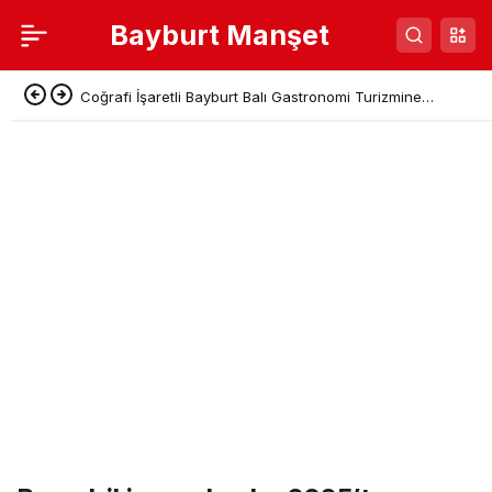
Bayburt Manşet
Bayburt’ta Uyuşturucu Operasyonu, O İkametten 27
Kök Hint Keneviri Çıktı