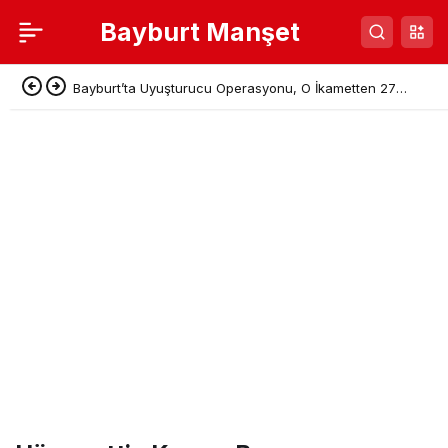
Bayburt Manşet
Bayburt’ta Uyuşturucu Operasyonu, O İkametten 27
Kök Hint Keneviri Çıktı