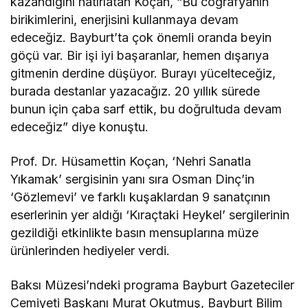
kazandığını hatırlatan Koçan, “Bu coğrafyanın
birikimlerini, enerjisini kullanmaya devam
edeceğiz. Bayburt’ta çok önemli oranda beyin
göçü var. Bir işi iyi başaranlar, hemen dışarıya
gitmenin derdine düşüyor. Burayı yücelteceğiz,
burada destanlar yazacağız. 20 yıllık sürede
bunun için çaba sarf ettik, bu doğrultuda devam
edeceğiz” diye konuştu.
Prof. Dr. Hüsamettin Koçan, ‘Nehri Sanatla
Yıkamak’ sergisinin yanı sıra Osman Dinç’in
‘Gözlemevi’ ve farklı kuşaklardan 9 sanatçının
eserlerinin yer aldığı ‘Kıraçtaki Heykel’ sergilerinin
gezildiği etkinlikte basın mensuplarına müze
ürünlerinden hediyeler verdi.
Baksı Müzesi’ndeki programa Bayburt Gazeteciler
Cemiyeti Başkanı Murat Okutmuş, Bayburt Bilim