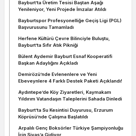
Bayburt’ta Üretim Tesisi Baştan Aşağı
Yenileniyor, Yeni Projede İmzalar Atıldı
Bayburtspor Profesyonelliğe Geçiş Ligi (PGL)
Başvurusunu Tamamladı
Herfene Kültürü Çevre Bilinciyle Buluştu,
Bayburt’ta Sıfır Atık Pikniği
Bülent Aydemir Bayburt Esnaf Kooperatifi
Başkan Adaylığını Açıkladı
Demirözü’nde Evlenenlere ve Yeni
Ebeveynlere 4 Farklı Destek Paketi Açıklandı!
Aydıntepe’de Köy Ziyaretleri, Kaymakam
Yıldırım Vatandaşın Taleplerini Sahada Dinledi
Bayburt’ta Su Kesintisi Duyurusu, Erzurum
Köprüsü’nde Çalışma Başlatıldı
Arpalılı Genç Boksörler Türkiye Şampiyonluğu
İçin Sivas’a Gidiyor