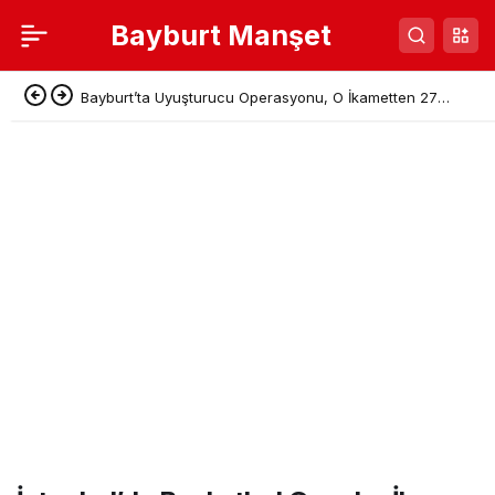
Bayburt Manşet
Bayburt’ta Uyuşturucu Operasyonu, O İkametten 27
Kök Hint Keneviri Çıktı