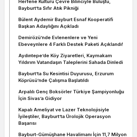
Herfene Kültürü Çevre Bilinciyle Buluştu,
Bayburt’ta Sıfır Atık Pikniği
Bülent Aydemir Bayburt Esnaf Kooperatifi
Başkan Adaylığını Açıkladı
Demirözü’nde Evlenenlere ve Yeni
Ebeveynlere 4 Farklı Destek Paketi Açıklandı!
Aydıntepe’de Köy Ziyaretleri, Kaymakam
Yıldırım Vatandaşın Taleplerini Sahada Dinledi
Bayburt’ta Su Kesintisi Duyurusu, Erzurum
Köprüsü’nde Çalışma Başlatıldı
Arpalılı Genç Boksörler Türkiye Şampiyonluğu
İçin Sivas’a Gidiyor
Kapalı Ameliyat ve Lazer Teknolojisiyle
İyileştiler, Bayburt’ta Ürolojik Operasyon
Başarısı
Bayburt-Gümüşhane Havalimanı İçin 11,7 Milyon