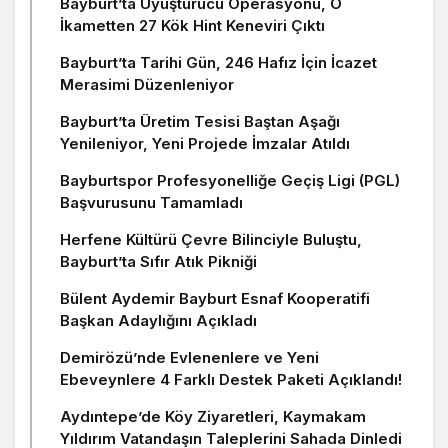
Bayburt’ta Uyuşturucu Operasyonu, O
İkametten 27 Kök Hint Keneviri Çıktı
Bayburt’ta Tarihi Gün, 246 Hafız İçin İcazet
Merasimi Düzenleniyor
Bayburt’ta Üretim Tesisi Baştan Aşağı
Yenileniyor, Yeni Projede İmzalar Atıldı
Bayburtspor Profesyonelliğe Geçiş Ligi (PGL)
Başvurusunu Tamamladı
Herfene Kültürü Çevre Bilinciyle Buluştu,
Bayburt’ta Sıfır Atık Pikniği
Bülent Aydemir Bayburt Esnaf Kooperatifi
Başkan Adaylığını Açıkladı
Demirözü’nde Evlenenlere ve Yeni
Ebeveynlere 4 Farklı Destek Paketi Açıklandı!
Aydıntepe’de Köy Ziyaretleri, Kaymakam
Yıldırım Vatandaşın Taleplerini Sahada Dinledi