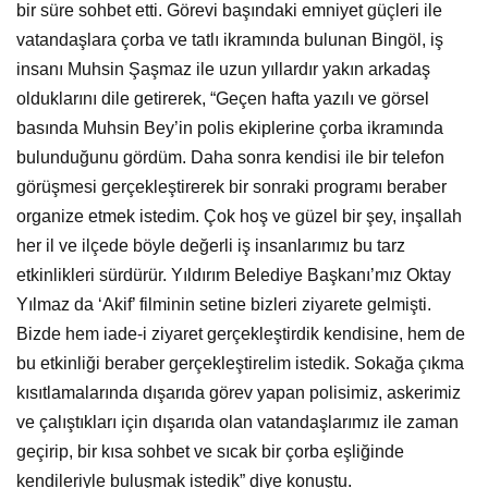
bir süre sohbet etti. Görevi başındaki emniyet güçleri ile
vatandaşlara çorba ve tatlı ikramında bulunan Bingöl, iş
insanı Muhsin Şaşmaz ile uzun yıllardır yakın arkadaş
olduklarını dile getirerek, “Geçen hafta yazılı ve görsel
basında Muhsin Bey’in polis ekiplerine çorba ikramında
bulunduğunu gördüm. Daha sonra kendisi ile bir telefon
görüşmesi gerçekleştirerek bir sonraki programı beraber
organize etmek istedim. Çok hoş ve güzel bir şey, inşallah
her il ve ilçede böyle değerli iş insanlarımız bu tarz
etkinlikleri sürdürür. Yıldırım Belediye Başkanı’mız Oktay
Yılmaz da ‘Akif’ filminin setine bizleri ziyarete gelmişti.
Bizde hem iade-i ziyaret gerçekleştirdik kendisine, hem de
bu etkinliği beraber gerçekleştirelim istedik. Sokağa çıkma
kısıtlamalarında dışarıda görev yapan polisimiz, askerimiz
ve çalıştıkları için dışarıda olan vatandaşlarımız ile zaman
geçirip, bir kısa sohbet ve sıcak bir çorba eşliğinde
kendileriyle buluşmak istedik” diye konuştu.