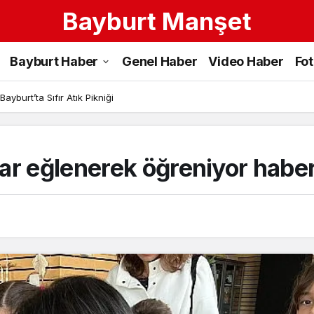
Bayburt Manşet
Bayburt Haber
Genel Haber
Video Haber
Fo
ayburt’ta Sıfır Atık Pikniği
ar eğlenerek öğreniyor haber